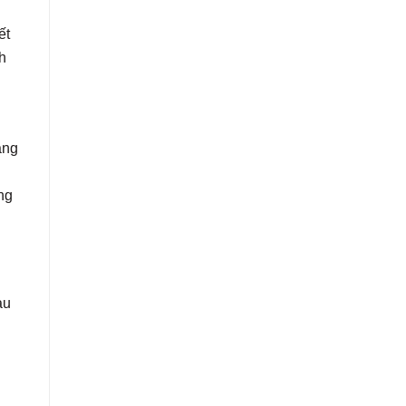
ết
h
áng
ng
àu