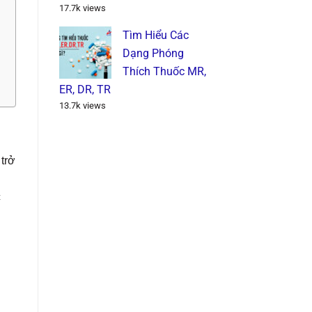
17.7k views
Tìm Hiểu Các
Dạng Phóng
Thích Thuốc MR,
ER, DR, TR
13.7k views
trở
c