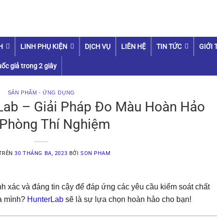
H
LINH PHỤ KIỆN
DỊCH VỤ
LIÊN HỆ
TIN TỨC
GIỚI 
ốc giả trong 2 giây
SẢN PHẨM - ỨNG DỤNG
Lab – Giải Pháp Đo Màu Hoàn Hảo
Phòng Thí Nghiệm
 TRÊN
30 THÁNG BA, 2023
BỞI
SON PHAM
nh xác và đáng tin cậy để đáp ứng các yêu cầu kiểm soát chất
ủa mình?
HunterLab
sẽ là sự lựa chọn hoàn hảo cho bạn!