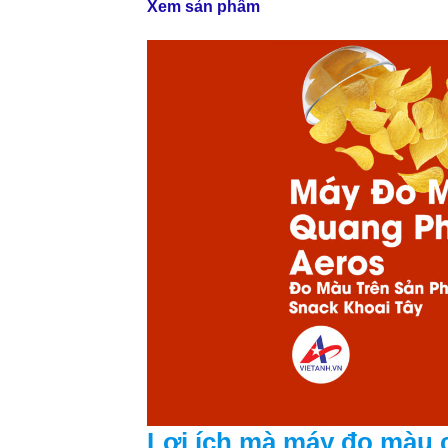
Xem sản phẩm
Lợi ích mà máy đo màu c