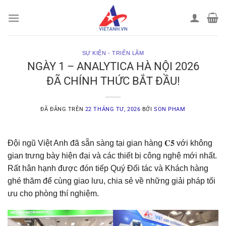
Chuyển
đến
nội
dung
SỰ KIỆN - TRIỂN LÃM
NGÀY 1 – ANALYTICA HÀ NỘI 2026
ĐÃ CHÍNH THỨC BẮT ĐẦU!
ĐÃ ĐĂNG TRÊN
22 THÁNG TƯ, 2026
BỞI
SON PHAM
Đội ngũ Việt Anh đã sẵn sàng tại gian hàng 𝐂𝟓 với không
gian trưng bày hiện đại và các thiết bị công nghệ mới nhất.
Rất hân hạnh được đón tiếp Quý Đối tác và Khách hàng
ghé thăm để cùng giao lưu, chia sẻ về những giải pháp tối
ưu cho phòng thí nghiệm.