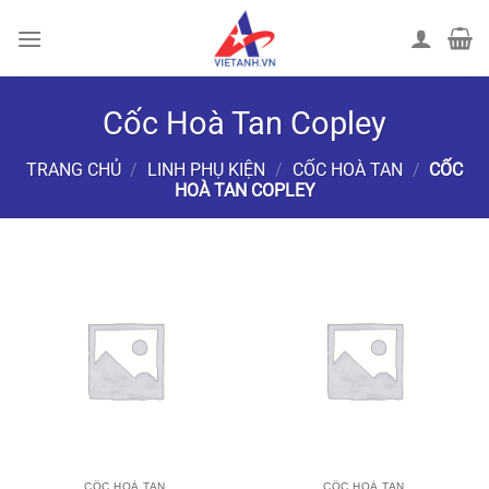
Chuyển
đến
nội
dung
Cốc Hoà Tan Copley
TRANG CHỦ
/
LINH PHỤ KIỆN
/
CỐC HOÀ TAN
/
CỐC
HOÀ TAN COPLEY
LỌC
CỐC HOÀ TAN
CỐC HOÀ TAN