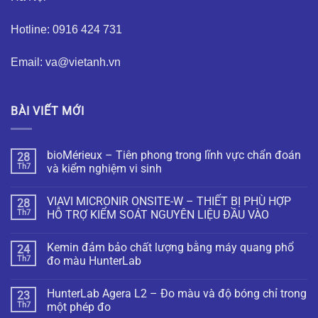
Hotline: 0916 424 731
Email: va@vietanh.vn
BÀI VIẾT MỚI
bioMérieux – Tiên phong trong lĩnh vực chẩn đoán
28
Th7
và kiểm nghiệm vi sinh
VIAVI MICRONIR ONSITE-W – THIẾT BỊ PHÙ HỢP
28
Th7
HỖ TRỢ KIỂM SOÁT NGUYÊN LIỆU ĐẦU VÀO
Kemin đảm bảo chất lượng bằng máy quang phổ
24
Th7
đo màu HunterLab
HunterLab Agera L2 – Đo màu và độ bóng chỉ trong
23
Th7
một phép đo