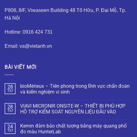
P808, 8/F, Viwaseen Building 48 Tố Hữu, P. Đại Mỗ, Tp.
Hà Nội
Hotline: 0916 424 731
Email: va@vietanh.vn
BÀI VIẾT MỚI
bioMérieux – Tiên phong trong lĩnh vực chẩn đoán
28
Th7
và kiểm nghiệm vi sinh
VIAVI MICRONIR ONSITE-W – THIẾT BỊ PHÙ HỢP
28
Th7
HỖ TRỢ KIỂM SOÁT NGUYÊN LIỆU ĐẦU VÀO
Kemin đảm bảo chất lượng bằng máy quang phổ
24
Th7
đo màu HunterLab