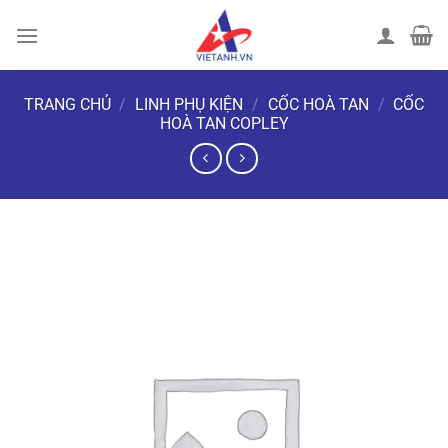
Chuyển
đến
nội
dung
TRANG CHỦ
/
LINH PHỤ KIỆN
/
CỐC HOÀ TAN
/
CỐC
HOÀ TAN COPLEY