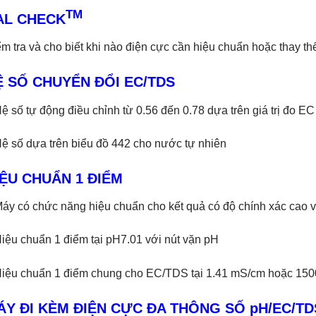
TM
AL CHECK
m tra và cho biết khi nào điện cực cần hiệu chuẩn hoặc thay th
Ệ SỐ CHUYỂN ĐỔI EC/TDS
ệ số tự động điều chỉnh từ 0.56 đến 0.78 dựa trên giá trị đo EC
ệ số dựa trên biểu đồ 442 cho nước tự nhiên
IỆU CHUẨN 1 ĐIỂM
áy có chức năng hiệu chuẩn cho kết quả có độ chính xác cao v
iệu chuẩn 1 điểm tại pH7.01 với nút vặn pH
Hiệu chuẩn 1 điểm chung cho EC/TDS tại 1.41 mS/cm hoặc 15
ÁY ĐI KÈM ĐIỆN CỰC ĐA THÔNG SỐ pH/EC/TDS