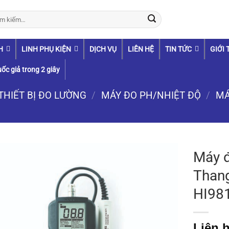
:
H
LINH PHỤ KIỆN
DỊCH VỤ
LIÊN HỆ
TIN TỨC
GIỚI 
ốc giả trong 2 giây
THIẾT BỊ ĐO LƯỜNG
/
MÁY ĐO PH/NHIỆT ĐỘ
/
MÁ
Máy 
Than
HI98
Liên h