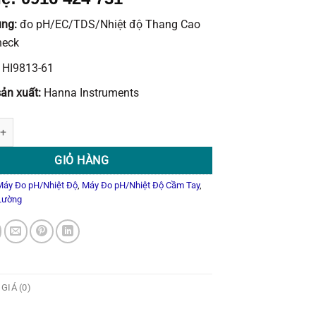
ụng:
đo pH/EC/TDS/Nhiệt độ Thang Cao
heck
HI9813-61
ản xuất:
Hanna Instruments
/EC/TDS/Nhiệt độ Thang Cao CAL Check HI9813-61 số lượng
GIỎ HÀNG
Máy Đo pH/Nhiệt Độ
,
Máy Đo pH/Nhiệt Độ Cầm Tay
,
 Lường
GIÁ (0)