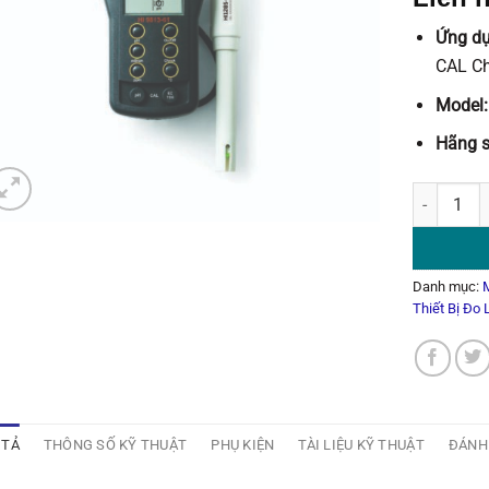
Ứng d
CAL C
Model:
Hãng s
Máy đo pH
Danh mục:
Thiết Bị Đo
 TẢ
THÔNG SỐ KỸ THUẬT
PHỤ KIỆN
TÀI LIỆU KỸ THUẬT
ĐÁNH 