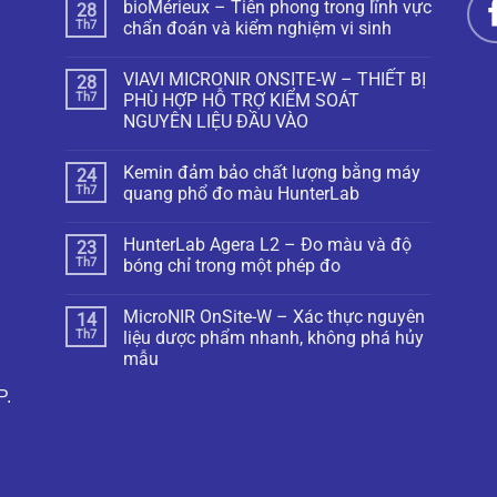
bioMérieux – Tiên phong trong lĩnh vực
28
Th7
chẩn đoán và kiểm nghiệm vi sinh
VIAVI MICRONIR ONSITE-W – THIẾT BỊ
28
Th7
PHÙ HỢP HỖ TRỢ KIỂM SOÁT
NGUYÊN LIỆU ĐẦU VÀO
Kemin đảm bảo chất lượng bằng máy
24
Th7
quang phổ đo màu HunterLab
HunterLab Agera L2 – Đo màu và độ
23
Th7
bóng chỉ trong một phép đo
MicroNIR OnSite-W – Xác thực nguyên
14
Th7
liệu dược phẩm nhanh, không phá hủy
mẫu
P.