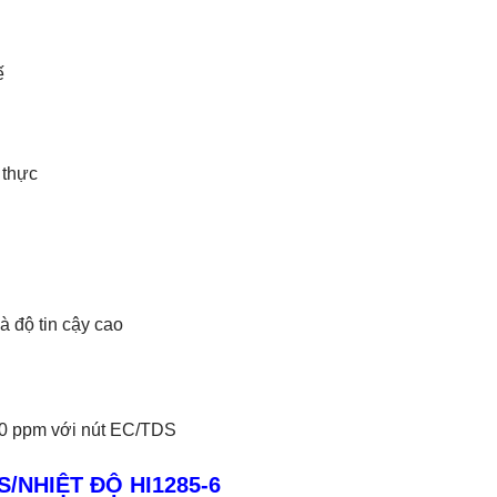
ế
 thực
à độ tin cậy cao
00 ppm với nút EC/TDS
/NHIỆT ĐỘ HI1285-6