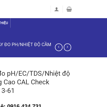
THIỆU
Y ĐO PH/NHIỆT ĐỘ CẦM
đo pH/EC/TDS/Nhiệt độ
g Cao CAL Check
13-61
ệ: 0916 424 731