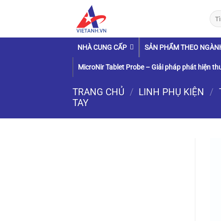
Chuyển
Tìm
đến
kiếm
nội
dung
NHÀ CUNG CẤP
SẢN PHẨM THEO NGÀN
MicroNir Tablet Probe – Giải pháp phát hiện thu
TRANG CHỦ
/
LINH PHỤ KIỆN
/
TAY