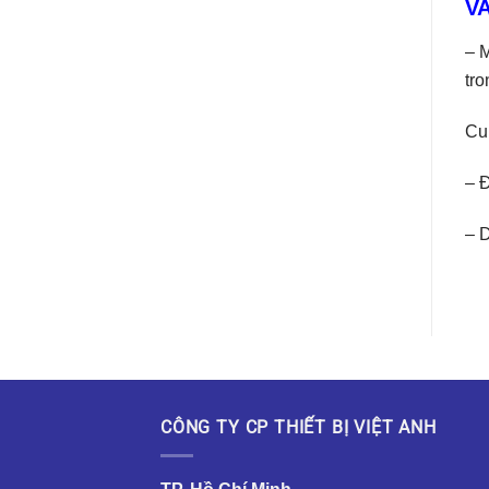
V
– M
tro
Cu
– 
– D
CÔNG TY CP THIẾT BỊ VIỆT ANH