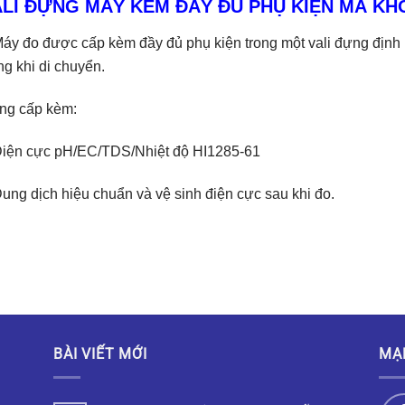
ALI ĐỰNG MÁY KÈM ĐẦY ĐỦ PHỤ KIỆN MÀ KH
áy đo được cấp kèm đầy đủ phụ kiện trong một vali đựng định 
ng khi di chuyển.
ng cấp kèm:
Điện cực pH/EC/TDS/Nhiệt độ HI1285-61
ung dịch hiệu chuẩn và vệ sinh điện cực sau khi đo.
BÀI VIẾT MỚI
MẠ