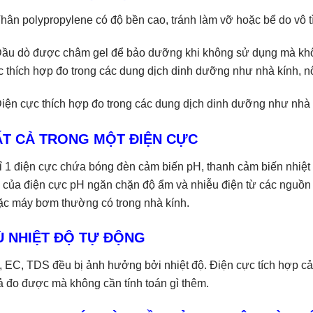
hân polypropylene có độ bền cao, tránh làm vỡ hoặc bể do vô t
Đầu dò được châm gel để bảo dưỡng khi không sử dụng mà không
 thích hợp đo trong các dung dịch dinh dưỡng như nhà kính, n
iện cực thích hợp đo trong các dung dịch dinh dưỡng như nhà 
ẤT CẢ TRONG MỘT ĐIỆN CỰC
ỉ 1 điện cực chứa bóng đèn cảm biến pH, thanh cảm biến nhiệ
i của điện cực pH ngăn chặn độ ẩm và nhiễu điện từ các nguồn
ặc máy bơm thường có trong nhà kính.
Ù NHIỆT ĐỘ TỰ ĐỘNG
 EC, TDS đều bị ảnh hưởng bởi nhiệt độ. Điện cực tích hợp cảm
 đo được mà không cần tính toán gì thêm.