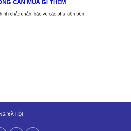
ÔNG CẦN MUA GÌ THÊM
hình chắc chắn, bảo vệ các phụ kiện bên
NG XÃ HỘI