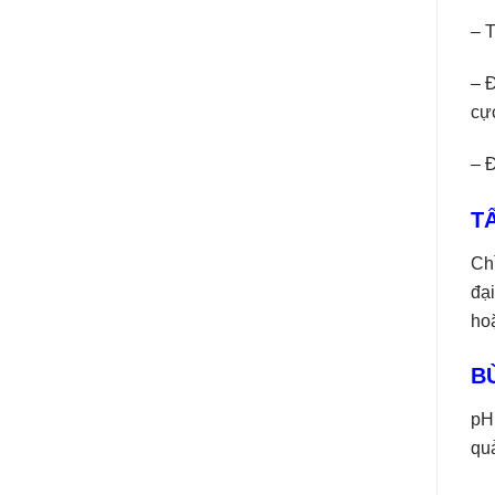
– T
– 
cực
– Đ
T
Ch
đạ
ho
B
pH,
quả