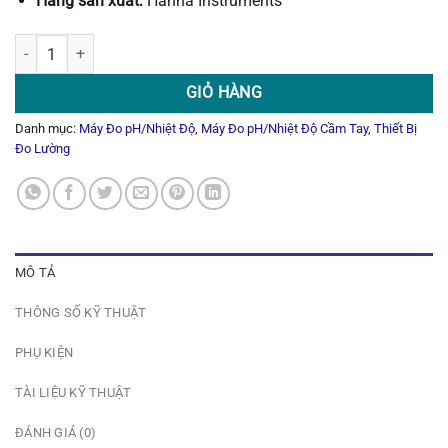
Hãng sản xuất:
Hanna Instruments
Máy Đo pH/ORP/ISE/Nhiệt Độ Chuyên Hồ Bơi HI981914 số lượng
GIỎ HÀNG
Danh mục:
Máy Đo pH/Nhiệt Độ
,
Máy Đo pH/Nhiệt Độ Cầm Tay
,
Thiết Bị
Đo Lường
MÔ TẢ
THÔNG SỐ KỸ THUẬT
PHỤ KIỆN
TÀI LIỆU KỸ THUẬT
ĐÁNH GIÁ (0)