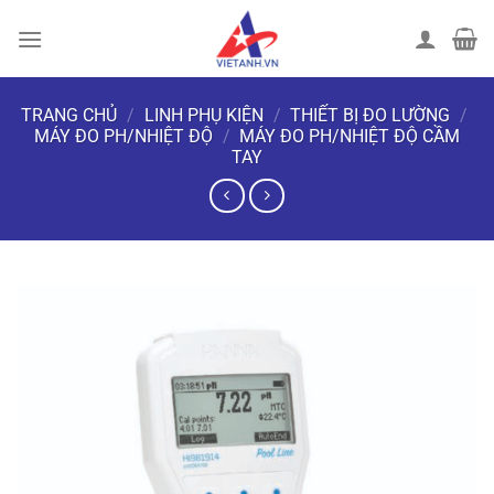
Chuyển
đến
nội
dung
TRANG CHỦ
/
LINH PHỤ KIỆN
/
THIẾT BỊ ĐO LƯỜNG
/
MÁY ĐO PH/NHIỆT ĐỘ
/
MÁY ĐO PH/NHIỆT ĐỘ CẦM
TAY