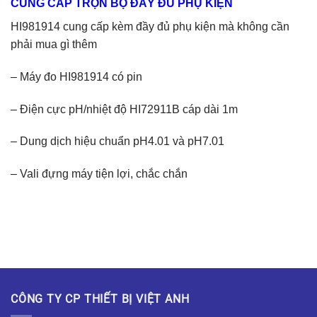
CUNG CẤP TRỌN BỘ ĐẦY ĐỦ PHỤ KIỆN
HI981914 cung cấp kèm đầy đủ phụ kiện mà không cần
phải mua gì thêm
– Máy đo HI981914 có pin
– Điện cực pH/nhiệt độ HI72911B cáp dài 1m
– Dung dịch hiệu chuẩn pH4.01 và pH7.01
– Vali đựng máy tiện lợi, chắc chắn
CÔNG TY CP THIẾT BỊ VIỆT ANH