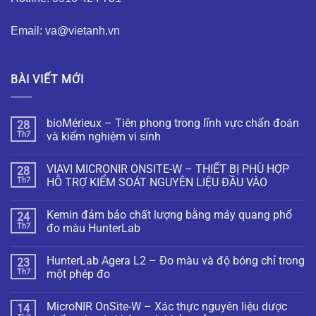
Email: va@vietanh.vn
BÀI VIẾT MỚI
bioMérieux – Tiên phong trong lĩnh vực chẩn đoán
28
Th7
và kiểm nghiệm vi sinh
VIAVI MICRONIR ONSITE-W – THIẾT BỊ PHÙ HỢP
28
Th7
HỖ TRỢ KIỂM SOÁT NGUYÊN LIỆU ĐẦU VÀO
Kemin đảm bảo chất lượng bằng máy quang phổ
24
Th7
đo màu HunterLab
HunterLab Agera L2 – Đo màu và độ bóng chỉ trong
23
Th7
một phép đo
MicroNIR OnSite-W – Xác thực nguyên liệu dược
14