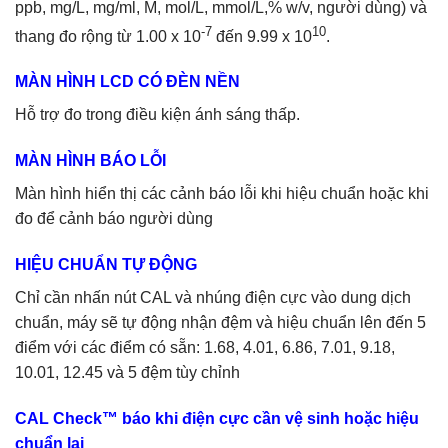
ppb, mg/L, mg/ml, M, mol/L, mmol/L,% w/v, người dùng) và
-7
10
thang đo rộng từ 1.00 x 10
đến 9.99 x 10
.
MÀN HÌNH LCD CÓ ĐÈN NỀN
Hỗ trợ đo trong điều kiện ánh sáng thấp.
MÀN HÌNH BÁO LỖI
Màn hình hiển thị các cảnh báo lỗi khi hiệu chuẩn hoặc khi
đo để cảnh báo người dùng
HIỆU CHUẨN TỰ ĐỘNG
Chỉ cần nhấn nút CAL và nhúng điện cực vào dung dịch
chuẩn, máy sẽ tự động nhận đệm và hiệu chuẩn lên đến 5
điểm với các điểm có sẵn: 1.68, 4.01, 6.86, 7.01, 9.18,
10.01, 12.45 và 5 đệm tùy chỉnh
CAL Check™ báo khi điện cực cần vệ sinh hoặc hiệu
chuẩn lại