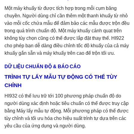
Một máy khuấy từ được tích hợp trong mỗi cụm băng
chuyền. Người dùng chỉ cần thêm một thanh khuấy từ nhỏ
vào mỗi cốc chứa mẫu để đảm bảo các mẫu được trộn đều
trong quá trình chuẩn độ. Một máy khuấy cánh quạt trên
không tùy chọn cũng có thể được lắp đặt thay thế. HI922
cho phép bạn dễ dàng điều chỉnh tốc độ khuấy của cả máy
khuấy gắn sẵn và máy khuấy trên cao để trộn tối ưu.
DỮ LIỆU CHUẨN ĐỘ & BÁO CÁO
TRÌNH TỰ LẤY MẪU TỰ ĐỘNG CÓ THỂ TÙY
CHỈNH
HI932 có thể lưu trữ tới 100 phương pháp chuẩn độ do
người dùng xác định hoặc tiêu chuẩn có thể được truy cập
bằng Máy lấy mẫu tự động. Mỗi phương pháp có thể được
tùy chỉnh và tối ưu hóa cho hiệu suất trình tự dựa trên các
yêu cầu của ứng dụng và người dùng.