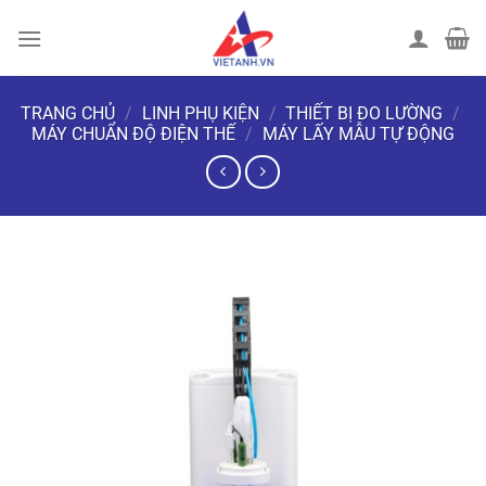
Chuyển
đến
nội
dung
TRANG CHỦ
/
LINH PHỤ KIỆN
/
THIẾT BỊ ĐO LƯỜNG
/
MÁY CHUẨN ĐỘ ĐIỆN THẾ
/
MÁY LẤY MẪU TỰ ĐỘNG