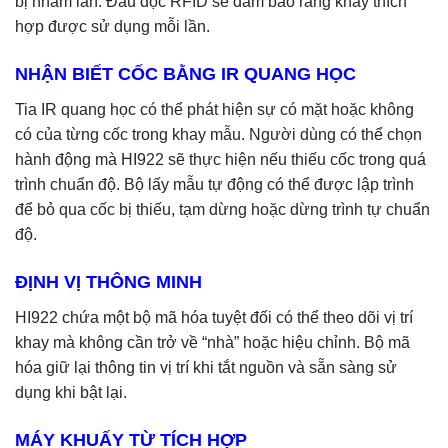
bị nhầm lẫn. Đầu đọc RFID sẽ đảm bảo rằng khay thích
hợp được sử dụng mỗi lần.
NHẬN BIẾT CỐC BẰNG IR QUANG HỌC
Tia IR quang học có thể phát hiện sự có mặt hoặc không
có của từng cốc trong khay mẫu. Người dùng có thể chọn
hành động mà HI922 sẽ thực hiện nếu thiếu cốc trong quá
trình chuẩn độ. Bộ lấy mẫu tự động có thể được lập trình
để bỏ qua cốc bị thiếu, tạm dừng hoặc dừng trình tự chuẩn
độ.
ĐỊNH VỊ THÔNG MINH
HI922 chứa một bộ mã hóa tuyệt đối có thể theo dõi vị trí
khay mà không cần trở về “nhà” hoặc hiệu chỉnh. Bộ mã
hóa giữ lại thông tin vị trí khi tắt nguồn và sẵn sàng sử
dụng khi bật lại.
MÁY KHUẤY TỪ TÍCH HỢP