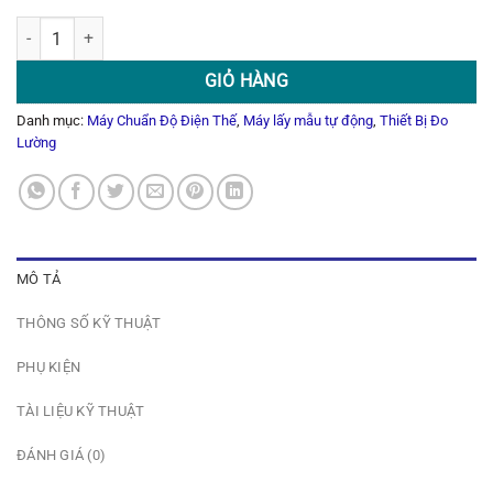
Thiết Bị Lấy Mẫu Tự Động Dùng Với Máy Chuẩn Độ Điện Thế HI932 số 
GIỎ HÀNG
Danh mục:
Máy Chuẩn Độ Điện Thế
,
Máy lấy mẫu tự động
,
Thiết Bị Đo
Lường
MÔ TẢ
THÔNG SỐ KỸ THUẬT
PHỤ KIỆN
TÀI LIỆU KỸ THUẬT
ĐÁNH GIÁ (0)