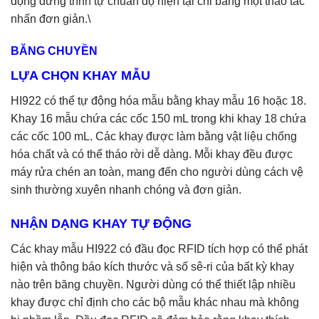
động dừng trình tự chuẩn độ hiện tại chỉ bằng một thao tác
nhấn đơn giản.\
BĂNG CHUYỀN
LỰA CHỌN KHAY MẪU
HI922 có thể tự động hóa mẫu bằng khay mẫu 16 hoặc 18.
Khay 16 mẫu chứa các cốc 150 mL trong khi khay 18 chứa
các cốc 100 mL. Các khay được làm bằng vật liệu chống
hóa chất và có thể tháo rời dễ dàng. Mỗi khay đều được
máy rửa chén an toàn, mang đến cho người dùng cách vệ
sinh thường xuyên nhanh chóng và đơn giản.
NHẬN DẠNG KHAY TỰ ĐỘNG
Các khay mẫu HI922 có đầu đọc RFID tích hợp có thể phát
hiện và thông báo kích thước và số sê-ri của bất kỳ khay
nào trên băng chuyền. Người dùng có thể thiết lập nhiều
khay được chỉ định cho các bộ mẫu khác nhau mà không