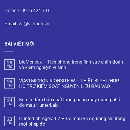
Hotline: 0916 424 731
Email: va@vietanh.vn
BÀI VIẾT MỚI
bioMérieux – Tiên phong trong lĩnh vực chẩn đoán
28
Th7
và kiểm nghiệm vi sinh
VIAVI MICRONIR ONSITE-W – THIẾT BỊ PHÙ HỢP
28
Th7
HỖ TRỢ KIỂM SOÁT NGUYÊN LIỆU ĐẦU VÀO
Kemin đảm bảo chất lượng bằng máy quang phổ
24
Th7
đo màu HunterLab
HunterLab Agera L2 – Đo màu và độ bóng chỉ trong
23
Th7
một phép đo