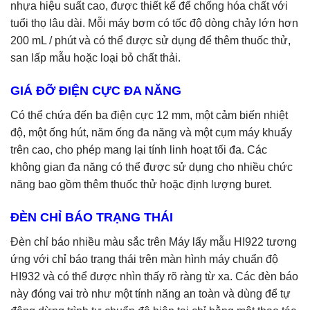
nhựa hiệu suất cao, được thiết kế để chống hóa chất với
tuổi thọ lâu dài. Mỗi máy bơm có tốc độ dòng chảy lớn hơn
200 mL / phút và có thể được sử dụng để thêm thuốc thử,
san lấp mẫu hoặc loại bỏ chất thải.
GIÁ ĐỠ ĐIỆN CỰC ĐA NĂNG
Có thể chứa đến ba điện cực 12 mm, một cảm biến nhiệt
độ, một ống hút, năm ống đa năng và một cụm máy khuấy
trên cao, cho phép mang lại tính linh hoạt tối đa. Các
không gian đa năng có thể được sử dụng cho nhiều chức
năng bao gồm thêm thuốc thử hoặc định lượng buret.
ĐÈN CHỈ BÁO TRẠNG THÁI
Đèn chỉ báo nhiều màu sắc trên Máy lấy mẫu HI922 tương
ứng với chỉ báo trạng thái trên màn hình máy chuẩn độ
HI932 và có thể được nhìn thấy rõ ràng từ xa. Các đèn báo
này đóng vai trò như một tính năng an toàn và dùng để tự