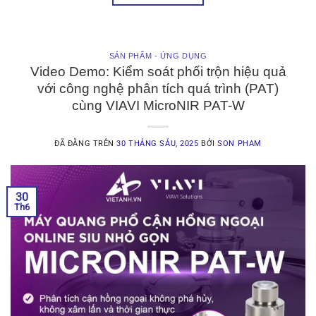
SẢN PHẨM - ỨNG DỤNG
Video Demo: Kiểm soát phối trộn hiệu quả
với công nghệ phân tích quá trình (PAT)
cùng VIAVI MicroNIR PAT-W
ĐÃ ĐĂNG TRÊN
30 THÁNG SÁU, 2025
BỞI
SON PHAM
30
Th6