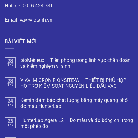
Hotline: 0916 424 731
Email: va@vietanh.vn
BÀI VIẾT MỚI
bioMérieux – Tiên phong trong lĩnh vực chẩn đoán
28
Th7
và kiểm nghiệm vi sinh
VIAVI MICRONIR ONSITE-W – THIẾT BỊ PHÙ HỢP
28
Th7
HỖ TRỢ KIỂM SOÁT NGUYÊN LIỆU ĐẦU VÀO
Kemin đảm bảo chất lượng bằng máy quang phổ
24
Th7
đo màu HunterLab
HunterLab Agera L2 – Đo màu và độ bóng chỉ trong
23
Th7
một phép đo