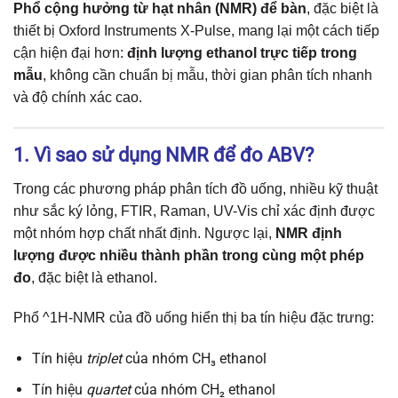
Phổ cộng hưởng từ hạt nhân (NMR) để bàn
, đặc biệt là
thiết bị Oxford Instruments X-Pulse, mang lại một cách tiếp
cận hiện đại hơn:
định lượng ethanol trực tiếp trong
mẫu
, không cần chuẩn bị mẫu, thời gian phân tích nhanh
và độ chính xác cao.
1. Vì sao sử dụng NMR để đo ABV?
Trong các phương pháp phân tích đồ uống, nhiều kỹ thuật
như sắc ký lỏng, FTIR, Raman, UV-Vis chỉ xác định được
một nhóm hợp chất nhất định. Ngược lại,
NMR định
lượng được nhiều thành phần trong cùng một phép
đo
, đặc biệt là ethanol.
Phổ ^1H-NMR của đồ uống hiển thị ba tín hiệu đặc trưng:
Tín hiệu
triplet
của nhóm CH₃ ethanol
Tín hiệu
quartet
của nhóm CH₂ ethanol