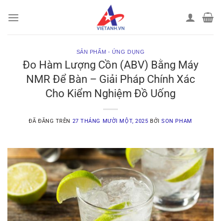
Chuyển
đến
nội
dung
SẢN PHẨM - ỨNG DỤNG
Đo Hàm Lượng Cồn (ABV) Bằng Máy
NMR Để Bàn – Giải Pháp Chính Xác
Cho Kiểm Nghiệm Đồ Uống
ĐÃ ĐĂNG TRÊN
27 THÁNG MƯỜI MỘT, 2025
BỞI
SON PHAM