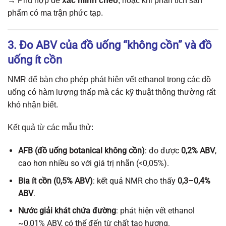
→ Phù hợp để
xác minh chéo
, hoặc khi phân tích sản
phẩm có ma trận phức tạp.
3. Đo ABV của đồ uống “không cồn” và đồ
uống ít cồn
NMR để bàn cho phép phát hiện vết ethanol trong các đồ
uống có hàm lượng thấp mà các kỹ thuật thông thường rất
khó nhận biết.
Kết quả từ các mẫu thử:
AFB (đồ uống botanical không cồn)
: đo được
0,2% ABV
,
cao hơn nhiều so với giá trị nhãn (<0,05%).
Bia ít cồn (0,5% ABV)
: kết quả NMR cho thấy
0,3–0,4%
ABV
.
Nước giải khát chứa đường
: phát hiện vết ethanol
~0,01% ABV, có thể đến từ chất tạo hương.