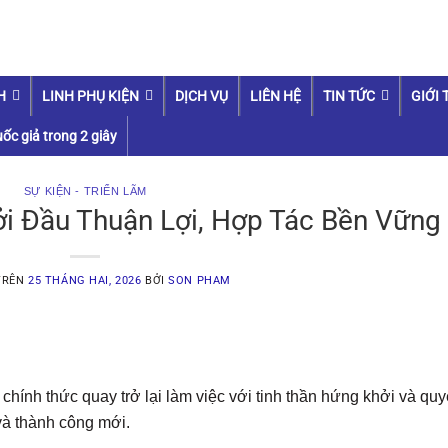
H
LINH PHỤ KIỆN
DỊCH VỤ
LIÊN HỆ
TIN TỨC
GIỚI 
ốc giả trong 2 giây
SỰ KIỆN - TRIỂN LÃM
i Đầu Thuận Lợi, Hợp Tác Bền Vững
TRÊN
25 THÁNG HAI, 2026
BỞI
SON PHAM
chính thức quay trở lại làm việc với tinh thần hứng khởi và quy
và thành công mới.