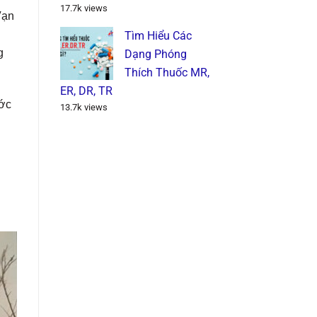
17.7k views
Vạn
Tìm Hiểu Các
g
Dạng Phóng
Thích Thuốc MR,
ER, DR, TR
ước
13.7k views