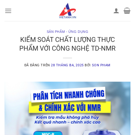
Chuyển
đến
nội
dung
SẢN PHẨM - ỨNG DỤNG
KIỂM SOÁT CHẤT LƯỢNG THỰC
PHẨM VỚI CÔNG NGHỆ TD-NMR
ĐÃ ĐĂNG TRÊN
28 THÁNG BA, 2025
BỞI
SON PHAM