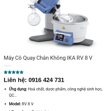
Máy Cô Quay Chân Không IKA RV 8 V
5.00
1
trên 5
Liên hệ: 0916 424 731
dựa trên
đánh giá
Ứng dụng:
Hoá chất, dược phẩm, công nghệ sinh học,
QC…
Model:
RV 8 V