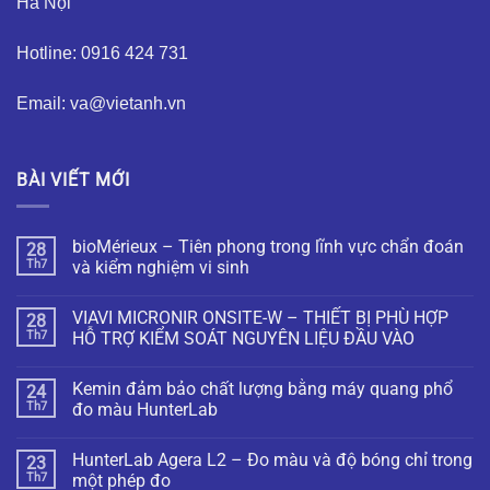
Hà Nội
Hotline: 0916 424 731
Email: va@vietanh.vn
BÀI VIẾT MỚI
bioMérieux – Tiên phong trong lĩnh vực chẩn đoán
28
Th7
và kiểm nghiệm vi sinh
VIAVI MICRONIR ONSITE-W – THIẾT BỊ PHÙ HỢP
28
Th7
HỖ TRỢ KIỂM SOÁT NGUYÊN LIỆU ĐẦU VÀO
Kemin đảm bảo chất lượng bằng máy quang phổ
24
Th7
đo màu HunterLab
HunterLab Agera L2 – Đo màu và độ bóng chỉ trong
23
Th7
một phép đo