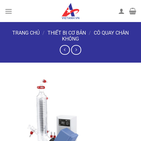
Chuyển
đến
nội
dung
TRANG CHỦ
/
THIẾT BỊ CƠ BẢN
/
CÔ QUAY CHÂN
KHÔNG