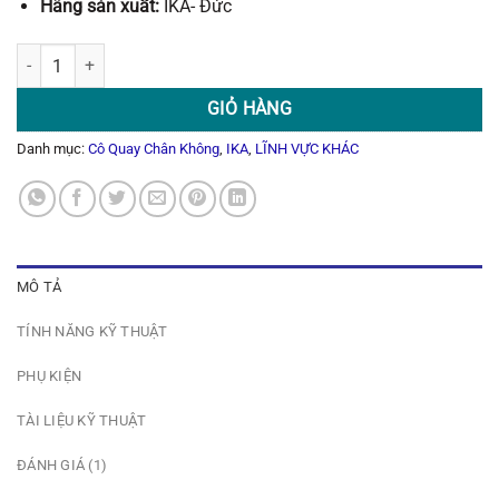
Hãng sản xuất:
IKA- Đức
Máy Cô Quay Chân Không IKA RV 8 V số lượng
GIỎ HÀNG
Danh mục:
Cô Quay Chân Không
,
IKA
,
LĨNH VỰC KHÁC
MÔ TẢ
TÍNH NĂNG KỸ THUẬT
PHỤ KIỆN
TÀI LIỆU KỸ THUẬT
ĐÁNH GIÁ (1)