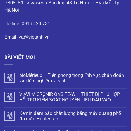
P808, 8/F, Viwaseen Building 48 Tố Hữu, P. Đại Mỗ, Tp.
Hà Nội
Hotline: 0916 424 731
Email: va@vietanh.vn
BÀI VIẾT MỚI
bioMérieux – Tiên phong trong lĩnh vực chẩn đoán
28
Th7
và kiểm nghiệm vi sinh
VIAVI MICRONIR ONSITE-W – THIẾT BỊ PHÙ HỢP
28
Th7
HỖ TRỢ KIỂM SOÁT NGUYÊN LIỆU ĐẦU VÀO
Kemin đảm bảo chất lượng bằng máy quang phổ
24
Th7
đo màu HunterLab