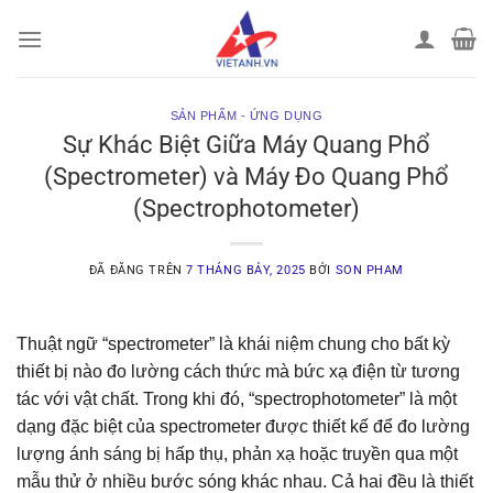
Chuyển
đến
nội
dung
SẢN PHẨM - ỨNG DỤNG
Sự Khác Biệt Giữa Máy Quang Phổ
(Spectrometer) và Máy Đo Quang Phổ
(Spectrophotometer)
ĐÃ ĐĂNG TRÊN
7 THÁNG BẢY, 2025
BỞI
SON PHAM
Thuật ngữ “spectrometer” là khái niệm chung cho bất kỳ
thiết bị nào đo lường cách thức mà bức xạ điện từ tương
tác với vật chất. Trong khi đó, “spectrophotometer” là một
dạng đặc biệt của spectrometer được thiết kế để đo lường
lượng ánh sáng bị hấp thụ, phản xạ hoặc truyền qua một
mẫu thử ở nhiều bước sóng khác nhau. Cả hai đều là thiết