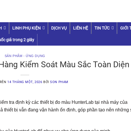
H
LINH PHỤ KIỆN
DỊCH VỤ
LIÊN HỆ
TIN TỨC
GIỚI 
ốc giả trong 2 giây
SẢN PHẨM - ỨNG DỤNG
 Hàng Kiểm Soát Màu Sắc Toàn Diện
TRÊN
14 THÁNG MỘT, 2026
BỞI
SON PHAM
iểm tra định kỳ các thiết bị đo màu HunterLab tại nhà máy của
t cả thiết bị vẫn đang vận hành ổn định, góp phần tạo nên những