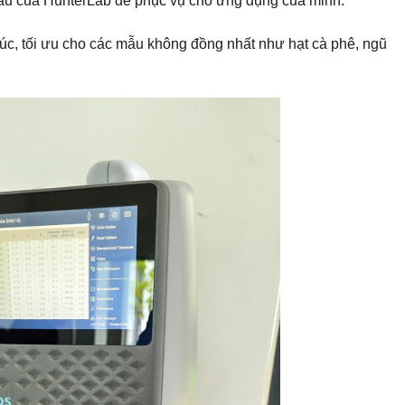
u của HunterLab để phục vụ cho ứng dụng của minh.
xúc, tối ưu cho các mẫu không đồng nhất như hạt cà phê, ngũ