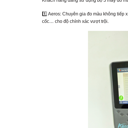
Khách hàng đang sử dụng bộ 3 máy đo mà
1️⃣ Aeros: Chuyên gia đo màu không tiếp 
cốc… cho độ chính xác vượt trội.