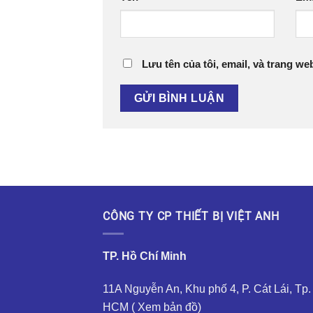
Lưu tên của tôi, email, và trang web
CÔNG TY CP THIẾT BỊ VIỆT ANH
TP. Hồ Chí Minh
11A Nguyễn An, Khu phố 4, P. Cát Lái, Tp.
HCM (
Xem bản đồ
)