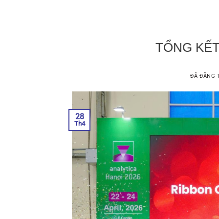
TỔNG KẾT
ĐÃ ĐĂNG
28
Th4