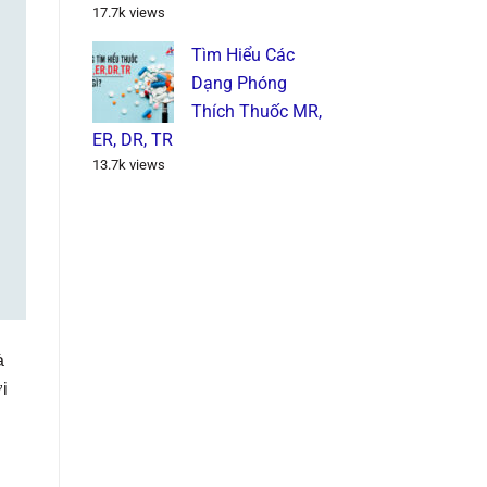
17.7k views
Tìm Hiểu Các
Dạng Phóng
Thích Thuốc MR,
ER, DR, TR
13.7k views
à
i