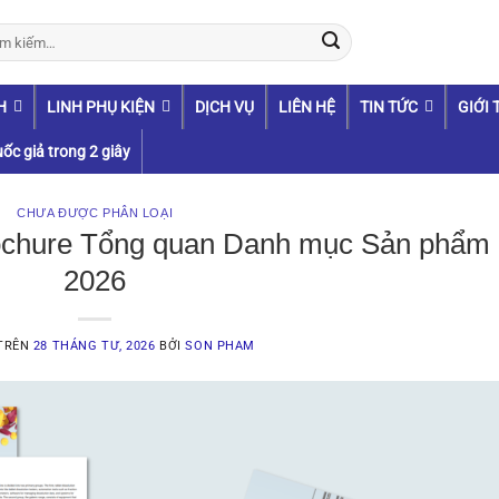
:
H
LINH PHỤ KIỆN
DỊCH VỤ
LIÊN HỆ
TIN TỨC
GIỚI 
ốc giả trong 2 giây
CHƯA ĐƯỢC PHÂN LOẠI
rochure Tổng quan Danh mục Sản phẩm
2026
 TRÊN
28 THÁNG TƯ, 2026
BỞI
SON PHAM