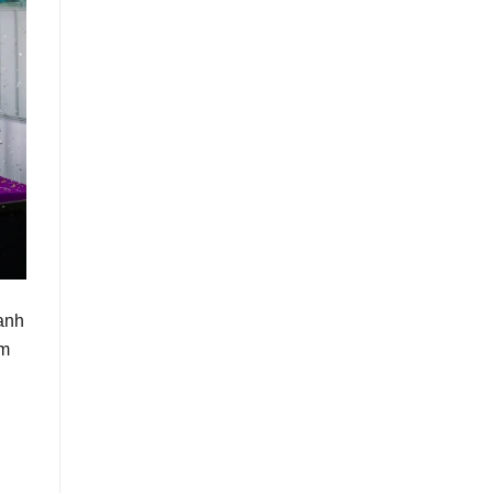
anh
ảm