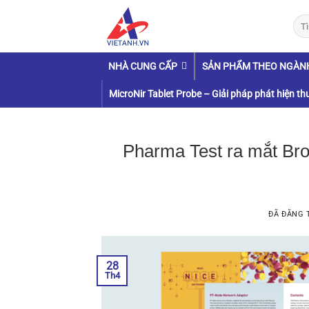
Chuyển
Tìm
đến
kiếm
nội
dung
NHÀ CUNG CẤP
SẢN PHẨM THEO NGÀN
MicroNir Tablet Probe – Giải pháp phát hiện thu
Pharma Test ra mắt B
ĐÃ ĐĂNG
28
Th4