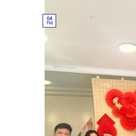
04
Th2