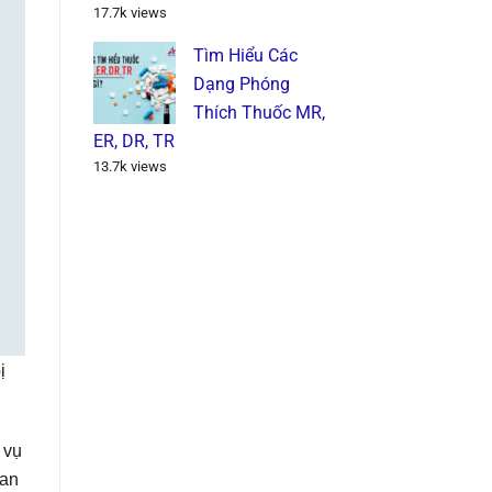
17.7k views
Tìm Hiểu Các
Dạng Phóng
Thích Thuốc MR,
ER, DR, TR
13.7k views
ị
 vụ
uan