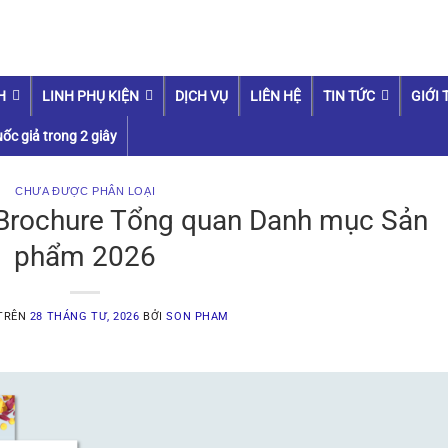
H
LINH PHỤ KIỆN
DỊCH VỤ
LIÊN HỆ
TIN TỨC
GIỚI 
ốc giả trong 2 giây
CHƯA ĐƯỢC PHÂN LOẠI
 Brochure Tổng quan Danh mục Sản
phẩm 2026
 TRÊN
28 THÁNG TƯ, 2026
BỞI
SON PHAM