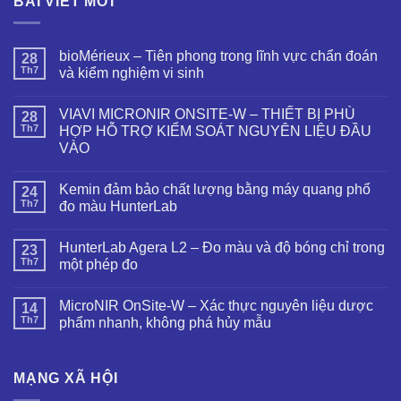
BÀI VIẾT MỚI
bioMérieux – Tiên phong trong lĩnh vực chẩn đoán
28
Th7
và kiểm nghiệm vi sinh
VIAVI MICRONIR ONSITE-W – THIẾT BỊ PHÙ
28
Th7
HỢP HỖ TRỢ KIỂM SOÁT NGUYÊN LIỆU ĐẦU
VÀO
Kemin đảm bảo chất lượng bằng máy quang phổ
24
Th7
đo màu HunterLab
HunterLab Agera L2 – Đo màu và độ bóng chỉ trong
23
Th7
một phép đo
MicroNIR OnSite-W – Xác thực nguyên liệu dược
14
Th7
phẩm nhanh, không phá hủy mẫu
MẠNG XÃ HỘI