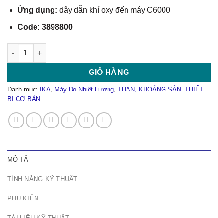
Ứng dụng:
dây dẫn khí oxy đến máy C6000
Code: 3898800
Dây Dẫn Khí Oxy Đến máy C 6000 số lượng
GIỎ HÀNG
Danh mục:
IKA
,
Máy Đo Nhiệt Lượng
,
THAN, KHOÁNG SẢN
,
THIẾT
BỊ CƠ BẢN
MÔ TẢ
TÍNH NĂNG KỸ THUẬT
PHỤ KIỆN
TÀI LIỆU KỸ THUẬT