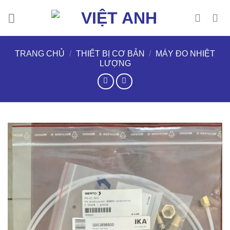
Chuyển
đến
nội
dung
TRANG CHỦ
/
THIẾT BỊ CƠ BẢN
/
MÁY ĐO NHIỆT
LƯỢNG