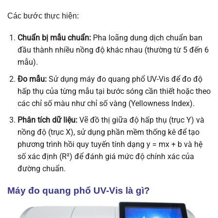
Các bước thực hiện:
Chuẩn bị mẫu chuẩn:
Pha loãng dung dịch chuẩn ban
đầu thành nhiều nồng độ khác nhau (thường từ 5 đến 6
mẫu).
Đo mẫu:
Sử dụng máy đo quang phổ UV-Vis để đo độ
hấp thụ của từng mẫu tại bước sóng cần thiết hoặc theo
các chỉ số màu như chỉ số vàng (Yellowness Index).
Phân tích dữ liệu:
Vẽ đồ thị giữa độ hấp thụ (trục Y) và
nồng độ (trục X), sử dụng phần mềm thống kê để tạo
phương trình hồi quy tuyến tính dạng y = mx + b và hệ
số xác định (R²) để đánh giá mức độ chính xác của
đường chuẩn.
Máy đo quang phổ UV-Vis là gì?