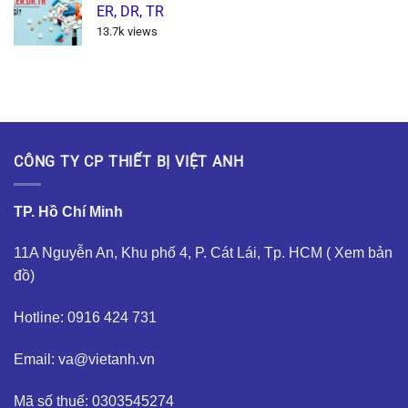
ER, DR, TR
13.7k views
CÔNG TY CP THIẾT BỊ VIỆT ANH
TP. Hồ Chí Minh
11A Nguyễn An, Khu phố 4, P. Cát Lái, Tp. HCM (
Xem bản
đồ
)
Hotline: 0916 424 731
Email: va@vietanh.vn
Mã số thuế: 0303545274