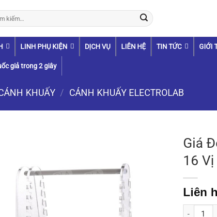
:
H
LINH PHỤ KIỆN
DỊCH VỤ
LIÊN HỆ
TIN TỨC
GIỚI 
ốc giả trong 2 giây
CÁNH KHUẤY
/
CÁNH KHUẤY ELECTROLAB
Giá Đ
16 Vị 
Liên h
Giá Để Cán