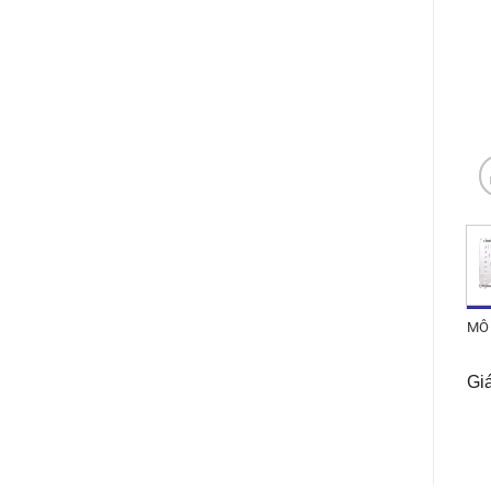
MÔ
Giá