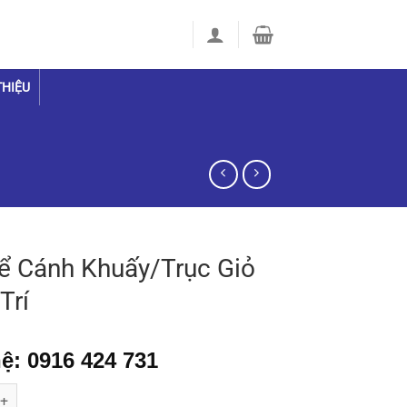
THIỆU
ể Cánh Khuấy/Trục Giỏ
Trí
ệ: 0916 424 731
h Khuấy/Trục Giỏ 16 Vị Trí số lượng