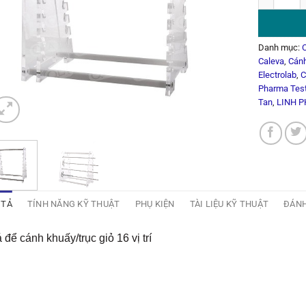
Danh mục:
Caleva
,
Cánh
Electrolab
,
C
Pharma Tes
Tan
,
LINH P
 TẢ
TÍNH NĂNG KỸ THUẬT
PHỤ KIỆN
TÀI LIỆU KỸ THUẬT
ĐÁNH
 để cánh khuấy/trục giỏ 16 vị trí