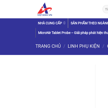
Chuyển
Tìm
đến
kiếm
nội
dung
NHÀ CUNG CẤP
SẢN PHẨM THEO NGÀN
MicroNir Tablet Probe – Giải pháp phát hiện thu
TRANG CHỦ
/
LINH PHỤ KIỆN
/