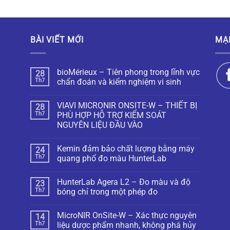
BÀI VIẾT MỚI
MẠ
bioMérieux – Tiên phong trong lĩnh vực
28
Th7
chẩn đoán và kiểm nghiệm vi sinh
VIAVI MICRONIR ONSITE-W – THIẾT BỊ
28
Th7
PHÙ HỢP HỖ TRỢ KIỂM SOÁT
NGUYÊN LIỆU ĐẦU VÀO
Kemin đảm bảo chất lượng bằng máy
24
Th7
quang phổ đo màu HunterLab
HunterLab Agera L2 – Đo màu và độ
23
Th7
bóng chỉ trong một phép đo
MicroNIR OnSite-W – Xác thực nguyên
14
Th7
liệu dược phẩm nhanh, không phá hủy