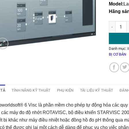
Model:
La
Hãng sản
Phần Mềm 
Danh mục:
BỊ CƠ BẢN
 TẢ
TÍNH NĂNG KỸ THUẬT
PHỤ KIỆN
TÀI LIỆU KỸ THUẬT
ĐÁNH
worldsoft® 6 Visc là phần mềm cho phép tự động hóa các quy t
i các máy đo độ nhớt ROTAVISC, bộ điều khiển STARVISC 200-
ết bị khác như máy điều nhiệt hoặc đồng hồ đo pH thông qua má
có thể được ghi lại một cách dễ dàng để phục vụ cho việc phân t