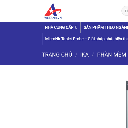
Chuyển
Tìm
đến
kiếm
nội
dung
NHÀ CUNG CẤP
SẢN PHẨM THEO NGÀN
MicroNir Tablet Probe – Giải pháp phát hiện thu
TRANG CHỦ
/
IKA
/
PHẦN MỀM 