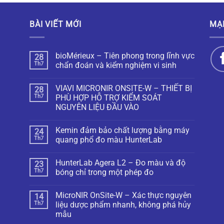
BÀI VIẾT MỚI
MẠ
bioMérieux – Tiên phong trong lĩnh vực
28
Th7
chẩn đoán và kiểm nghiệm vi sinh
VIAVI MICRONIR ONSITE-W – THIẾT BỊ
28
Th7
PHÙ HỢP HỖ TRỢ KIỂM SOÁT
NGUYÊN LIỆU ĐẦU VÀO
Kemin đảm bảo chất lượng bằng máy
24
Th7
quang phổ đo màu HunterLab
HunterLab Agera L2 – Đo màu và độ
23
Th7
bóng chỉ trong một phép đo
MicroNIR OnSite-W – Xác thực nguyên
14
Th7
liệu dược phẩm nhanh, không phá hủy
mẫu