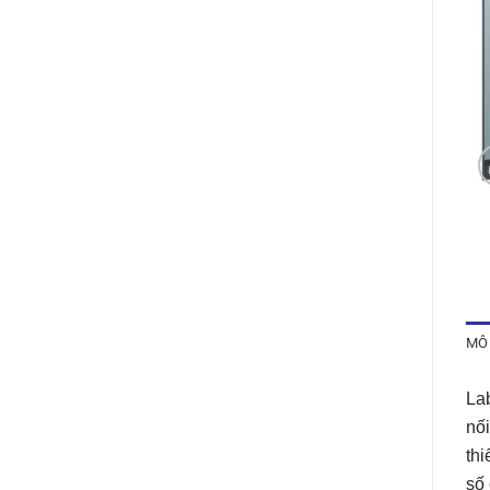
MÔ
Lab
nố
thi
số 