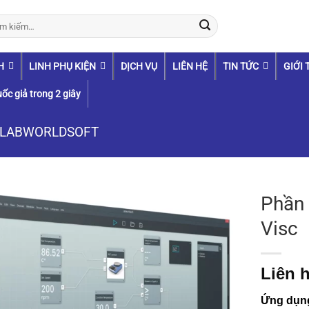
:
H
LINH PHỤ KIỆN
DỊCH VỤ
LIÊN HỆ
TIN TỨC
GIỚI 
ốc giả trong 2 giây
LABWORLDSOFT
Phần
Visc
Liên h
Ứng dụn