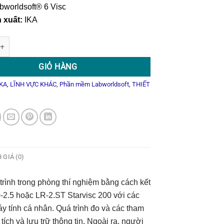
bworldsoft® 6 Visc
 xuất:
IKA
Labworldsoft® 6 Visc số lượng
GIỎ HÀNG
IKA
,
LĨNH VỰC KHÁC
,
Phần mềm Labworldsoft
,
THIẾT
 GIÁ (0)
rình trong phòng thí nghiệm bằng cách kết
2.5 hoặc LR-2.ST Starvisc 200 với các
y tính cá nhân. Quá trình đo và các tham
ích và lưu trữ thông tin. Ngoài ra, người