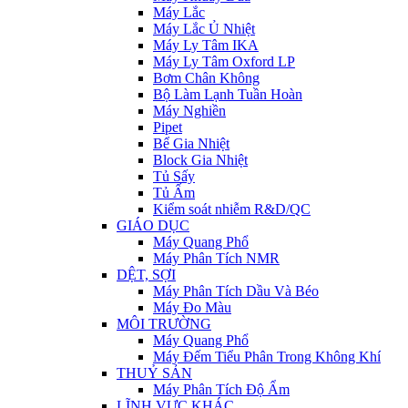
Máy Lắc
Máy Lắc Ủ Nhiệt
Máy Ly Tâm IKA
Máy Ly Tâm Oxford LP
Bơm Chân Không
Bộ Làm Lạnh Tuần Hoàn
Máy Nghiền
Pipet
Bể Gia Nhiệt
Block Gia Nhiệt
Tủ Sấy
Tủ Ấm
Kiểm soát nhiễm R&D/QC
GIÁO DỤC
Máy Quang Phổ
Máy Phân Tích NMR
DỆT, SỢI
Máy Phân Tích Dầu Và Béo
Máy Đo Màu
MÔI TRƯỜNG
Máy Quang Phổ
Máy Đếm Tiểu Phân Trong Không Khí
THUỶ SẢN
Máy Phân Tích Độ Ẩm
LĨNH VỰC KHÁC