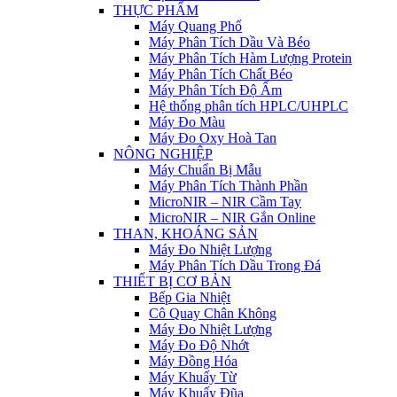
THỰC PHẨM
Máy Quang Phổ
Máy Phân Tích Dầu Và Béo
Máy Phân Tích Hàm Lượng Protein
Máy Phân Tích Chất Béo
Máy Phân Tích Độ Ẩm
Hệ thống phân tích HPLC/UHPLC
Máy Đo Màu
Máy Đo Oxy Hoà Tan
NÔNG NGHIỆP
Máy Chuẩn Bị Mẫu
Máy Phân Tích Thành Phần
MicroNIR – NIR Cầm Tay
MicroNIR – NIR Gắn Online
THAN, KHOÁNG SẢN
Máy Đo Nhiệt Lượng
Máy Phân Tích Dầu Trong Đá
THIẾT BỊ CƠ BẢN
Bếp Gia Nhiệt
Cô Quay Chân Không
Máy Đo Nhiệt Lượng
Máy Đo Độ Nhớt
Máy Đồng Hóa
Máy Khuấy Từ
Máy Khuấy Đũa