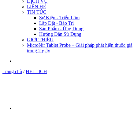
DỊCH VỤ
LIÊN HỆ
TIN TỨC
Sự Kiện - Triển Lãm
Lắp Đặt - Bảo Trì
Sản Phẩm - Ứng Dụng
Hướng Dẫn Sử Dụng
GIỚI THIỆU
MicroNir Tablet Probe – Giải pháp phát hiện thuốc giả
trong 2 giây
Trang chủ
/
HETTICH