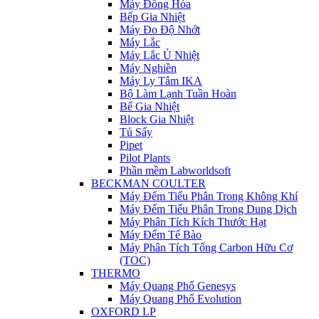
Máy Đồng Hóa
Bếp Gia Nhiệt
Máy Đo Độ Nhớt
Máy Lắc
Máy Lắc Ủ Nhiệt
Máy Nghiền
Máy Ly Tâm IKA
Bộ Làm Lạnh Tuần Hoàn
Bể Gia Nhiệt
Block Gia Nhiệt
Tủ Sấy
Pipet
Pilot Plants
Phần mềm Labworldsoft
BECKMAN COULTER
Máy Đếm Tiểu Phân Trong Không Khí
Máy Đếm Tiểu Phân Trong Dung Dịch
Máy Phân Tích Kích Thước Hạt
Máy Đếm Tế Bào
Máy Phân Tích Tổng Carbon Hữu Cơ
(TOC)
THERMO
Máy Quang Phổ Genesys
Máy Quang Phổ Evolution
OXFORD LP