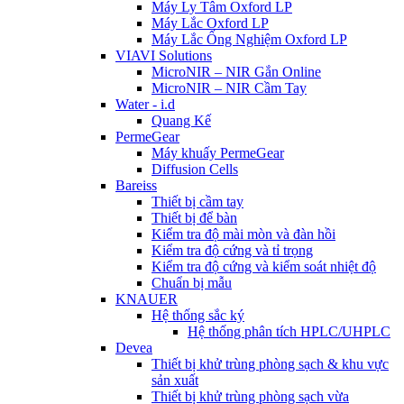
Máy Ly Tâm Oxford LP
Máy Lắc Oxford LP
Máy Lắc Ống Nghiệm Oxford LP
VIAVI Solutions
MicroNIR – NIR Gắn Online
MicroNIR – NIR Cầm Tay
Water - i.d
Quang Kế
PermeGear
Máy khuấy PermeGear
Diffusion Cells
Bareiss
Thiết bị cầm tay
Thiết bị để bàn
Kiểm tra độ mài mòn và đàn hồi
Kiểm tra độ cứng và tỉ trọng
Kiểm tra độ cứng và kiểm soát nhiệt độ
Chuẩn bị mẫu
KNAUER
Hệ thống sắc ký
Hệ thống phân tích HPLC/UHPLC
Devea
Thiết bị khử trùng phòng sạch & khu vực
sản xuất
Thiết bị khử trùng phòng sạch vừa