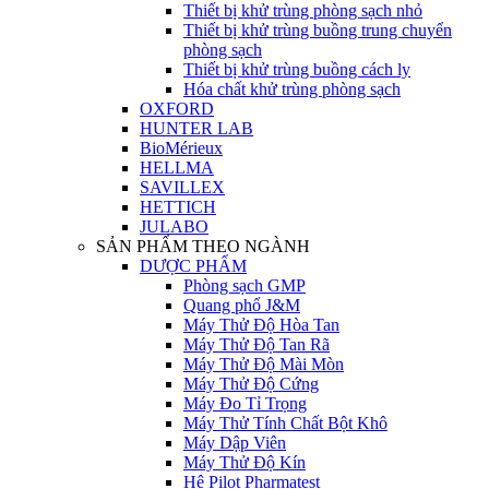
Thiết bị khử trùng phòng sạch nhỏ
Thiết bị khử trùng buồng trung chuyển
phòng sạch
Thiết bị khử trùng buồng cách ly
Hóa chất khử trùng phòng sạch
OXFORD
HUNTER LAB
BioMérieux
HELLMA
SAVILLEX
HETTICH
JULABO
SẢN PHẨM THEO NGÀNH
DƯỢC PHẨM
Phòng sạch GMP
Quang phổ J&M
Máy Thử Độ Hòa Tan
Máy Thử Độ Tan Rã
Máy Thử Độ Mài Mòn
Máy Thử Độ Cứng
Máy Đo Tỉ Trọng
Máy Thử Tính Chất Bột Khô
Máy Dập Viên
Máy Thử Độ Kín
Hệ Pilot Pharmatest