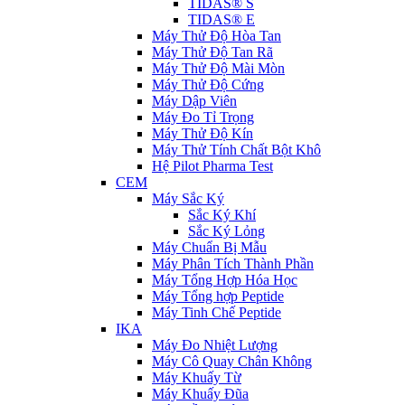
TIDAS® S
TIDAS® E
Máy Thử Độ Hòa Tan
Máy Thử Độ Tan Rã
Máy Thử Độ Mài Mòn
Máy Thử Độ Cứng
Máy Dập Viên
Máy Đo Tỉ Trọng
Máy Thử Độ Kín
Máy Thử Tính Chất Bột Khô
Hệ Pilot Pharma Test
CEM
Máy Sắc Ký
Sắc Ký Khí
Sắc Ký Lỏng
Máy Chuẩn Bị Mẫu
Máy Phân Tích Thành Phần
Máy Tổng Hợp Hóa Học
Máy Tổng hợp Peptide
Máy Tinh Chế Peptide
IKA
Máy Đo Nhiệt Lượng
Máy Cô Quay Chân Không
Máy Khuấy Từ
Máy Khuấy Đũa