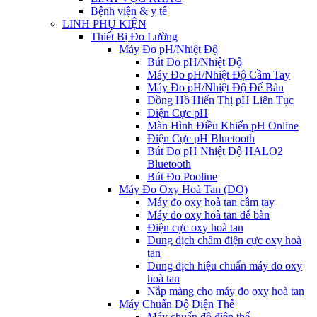
Bệnh viện & y tế
LINH PHỤ KIỆN
Thiết Bị Đo Lường
Máy Đo pH/Nhiệt Độ
Bút Đo pH/Nhiệt Độ
Máy Đo pH/Nhiệt Độ Cầm Tay
Máy Đo pH/Nhiệt Độ Để Bàn
Đồng Hồ Hiển Thị pH Liên Tục
Điện Cực pH
Màn Hình Điều Khiển pH Online
Điện Cực pH Bluetooth
Bút Đo pH Nhiệt Độ HALO2
Bluetooth
Bút Đo Pooline
Máy Đo Oxy Hoà Tan (DO)
Máy đo oxy hoà tan cầm tay
Máy đo oxy hoà tan để bàn
Điện cực oxy hoà tan
Dung dịch châm điện cực oxy hoà
tan
Dung dịch hiệu chuẩn máy đo oxy
hoà tan
Nắp màng cho máy đo oxy hoà tan
Máy Chuẩn Độ Điện Thế
Máy chuẩn độ điện thế