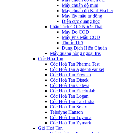
Máy chuẩn độ mini
Máy chuẩn độ Karl Fischer
Máy lấy mẫu tự động
Điện cực quang học
Phân Tích COD Nước Thải
Máy Đo COD
Máy Phá Mẫu COD
Thuốc Thử
Dung Dịch Hiệu Chuẩn
Máy quang hồng ngoại Iris
Cốc Hoà Tan
Cốc Hoà Tan Pharma Test
Cốc Hoà Tan Agilent/Vankel
Cốc Hoà Tan Erweka
Cốc Hoà Tan Distek
Cốc Hoà Tan Caleva
Cốc Hoà Tan Electrolab
Cốc Hoà Tan Logan
Cốc Hoà Tan Lab India
Cốc Hoà Tan Sotax
Teledyne Hanson
Cốc Hoà Tan Toyama
Cốc Hoà Tan Zymark
Giỏ Hoà Tan