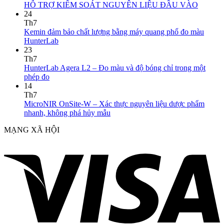
HỖ TRỢ KIỂM SOÁT NGUYÊN LIỆU ĐẦU VÀO
24
Th7
Kemin đảm bảo chất lượng bằng máy quang phổ đo màu
HunterLab
23
Th7
HunterLab Agera L2 – Đo màu và độ bóng chỉ trong một
phép đo
14
Th7
MicroNIR OnSite-W – Xác thực nguyên liệu dược phẩm
nhanh, không phá hủy mẫu
MẠNG XÃ HỘI