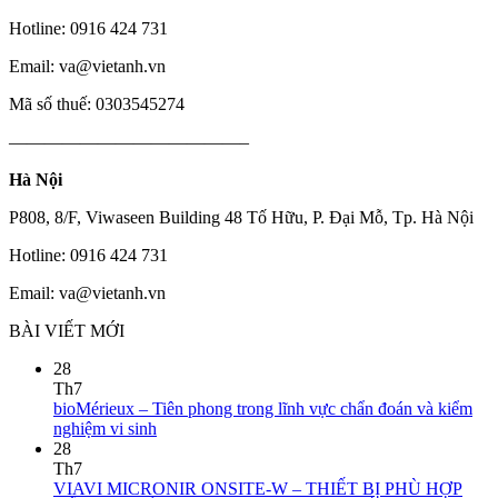
Hotline: 0916 424 731
Email: va@vietanh.vn
Mã số thuế: 0303545274
—————————————–
Hà Nội
P808, 8/F, Viwaseen Building 48 Tố Hữu, P. Đại Mỗ, Tp. Hà Nội
Hotline: 0916 424 731
Email: va@vietanh.vn
BÀI VIẾT MỚI
28
Th7
bioMérieux – Tiên phong trong lĩnh vực chẩn đoán và kiểm
nghiệm vi sinh
28
Th7
VIAVI MICRONIR ONSITE-W – THIẾT BỊ PHÙ HỢP