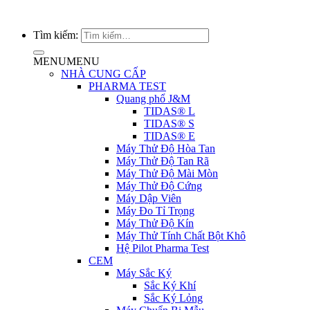
Tìm kiếm:
MENU
MENU
NHÀ CUNG CẤP
PHARMA TEST
Quang phổ J&M
TIDAS® L
TIDAS® S
TIDAS® E
Máy Thử Độ Hòa Tan
Máy Thử Độ Tan Rã
Máy Thử Độ Mài Mòn
Máy Thử Độ Cứng
Máy Dập Viên
Máy Đo Tỉ Trọng
Máy Thử Độ Kín
Máy Thử Tính Chất Bột Khô
Hệ Pilot Pharma Test
CEM
Máy Sắc Ký
Sắc Ký Khí
Sắc Ký Lỏng