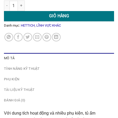
Tủ Ấm Hettich - HettCube 400 số lượng
GIỎ HÀNG
Danh mục:
HETTICH
,
LĨNH VỰC KHÁC
MÔ TẢ
TÍNH NĂNG KỸ THUẬT
PHỤ KIỆN
TÀI LIỆU KỸ THUẬT
ĐÁNH GIÁ (0)
Với dung tích hoạt động và nhiều phụ kiện, tủ ấm