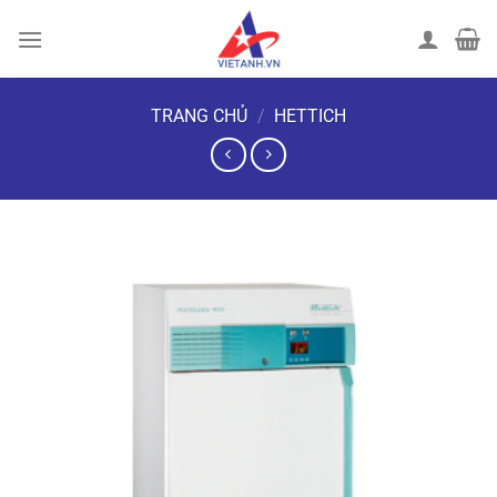
Chuyển
đến
nội
dung
TRANG CHỦ
/
HETTICH