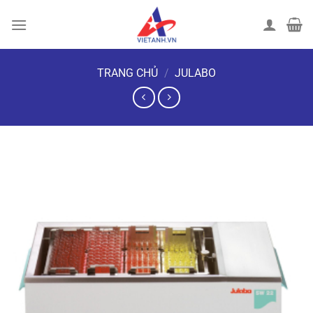
Chuyển
đến
nội
dung
TRANG CHỦ
/
JULABO