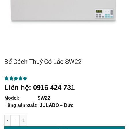
Bể Cách Thuỷ Có Lắc SW22
5.00
1
trên 5
Liên hệ: 0916 424 731
dựa trên
đánh giá
Model: SW22
Hãng sản xuất: JULABO – Đức
Bể Cách Thuỷ Có Lắc SW22 số lượng