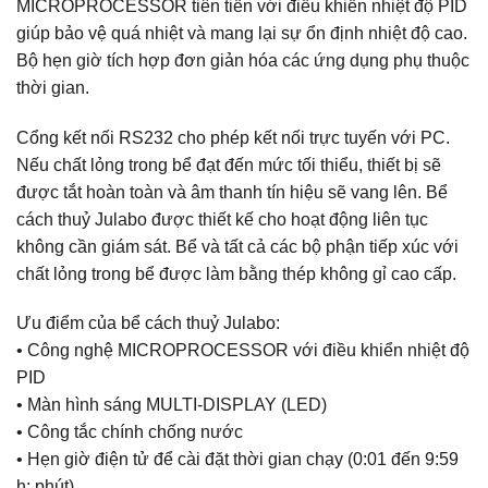
MICROPROCESSOR tiên tiến với điều khiển nhiệt độ PID
giúp bảo vệ quá nhiệt và mang lại sự ổn định nhiệt độ cao.
Bộ hẹn giờ tích hợp đơn giản hóa các ứng dụng phụ thuộc
thời gian.
Cổng kết nối RS232 cho phép kết nối trực tuyến với PC.
Nếu chất lỏng trong bể đạt đến mức tối thiểu, thiết bị sẽ
được tắt hoàn toàn và âm thanh tín hiệu sẽ vang lên. Bể
cách thuỷ Julabo được thiết kế cho hoạt động liên tục
không cần giám sát. Bể và tất cả các bộ phận tiếp xúc với
chất lỏng trong bể được làm bằng thép không gỉ cao cấp.
Ưu điểm của bể cách thuỷ Julabo:
• Công nghệ MICROPROCESSOR với điều khiển nhiệt độ
PID
• Màn hình sáng MULTI-DISPLAY (LED)
• Công tắc chính chống nước
• Hẹn giờ điện tử để cài đặt thời gian chạy (0:01 đến 9:59
h: phút)