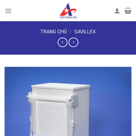
Chuyển
đến
nội
dung
TRANG CHỦ
/
SAVILLEX