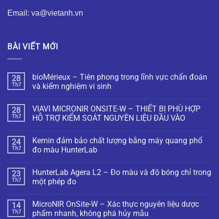
Email: va@vietanh.vn
BÀI VIẾT MỚI
bioMérieux – Tiên phong trong lĩnh vực chẩn đoán
28
Th7
và kiểm nghiệm vi sinh
VIAVI MICRONIR ONSITE-W – THIẾT BỊ PHÙ HỢP
28
Th7
HỖ TRỢ KIỂM SOÁT NGUYÊN LIỆU ĐẦU VÀO
Kemin đảm bảo chất lượng bằng máy quang phổ
24
Th7
đo màu HunterLab
HunterLab Agera L2 – Đo màu và độ bóng chỉ trong
23
Th7
một phép đo
MicroNIR OnSite-W – Xác thực nguyên liệu dược
14
Th7
phẩm nhanh, không phá hủy mẫu