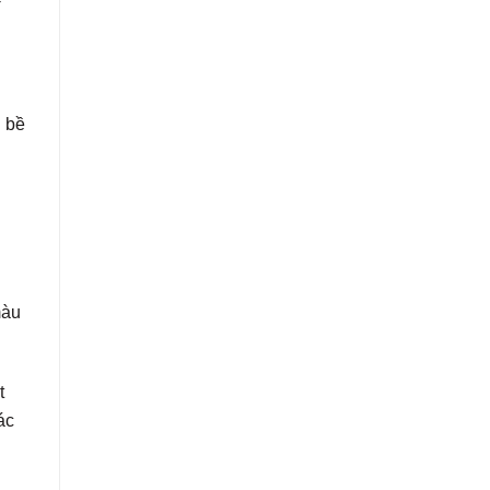
i bề
màu
t
ác