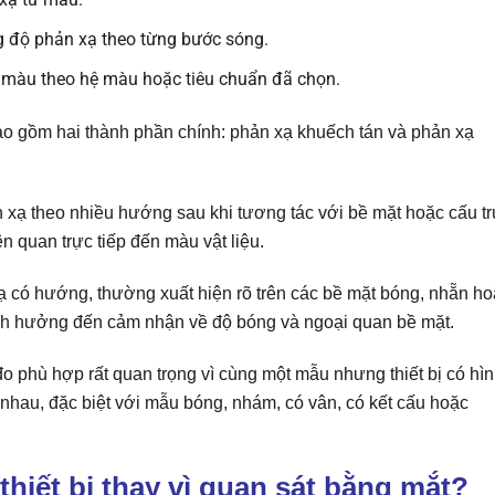
g độ phản xạ theo từng bước sóng.
ả màu theo hệ màu hoặc tiêu chuẩn đã chọn.
ao gồm hai thành phần chính: phản xạ khuếch tán và phản xạ
 xạ theo nhiều hướng sau khi tương tác với bề mặt hoặc cấu tr
 quan trực tiếp đến màu vật liệu.
 có hướng, thường xuất hiện rõ trên các bề mặt bóng, nhẵn ho
nh hưởng đến cảm nhận về độ bóng và ngoại quan bề mặt.
đo phù hợp rất quan trọng vì cùng một mẫu nhưng thiết bị có hì
nhau, đặc biệt với mẫu bóng, nhám, có vân, có kết cấu hoặc
hiết bị thay vì quan sát bằng mắt?