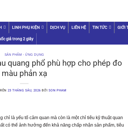
H
LINH PHỤ KIỆN
DỊCH VỤ
LIÊN HỆ
TIN TỨC
GIỚI 
ốc giả trong 2 giây
SẢN PHẨM - ỨNG DỤNG
u quang phổ phù hợp cho phép đo
màu phản xạ
TRÊN
23 THÁNG SÁU, 2026
BỞI
SON PHAM
 chỉ là yếu tố cảm quan mà còn là một chỉ tiêu kỹ thuật quan
xuất có thể ảnh hưởng đến khả năng chấp nhận sản phẩm, tiêu