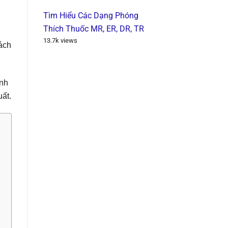
Tìm Hiểu Các Dạng Phóng
Thích Thuốc MR, ER, DR, TR
13.7k views
ách
anh
uất.