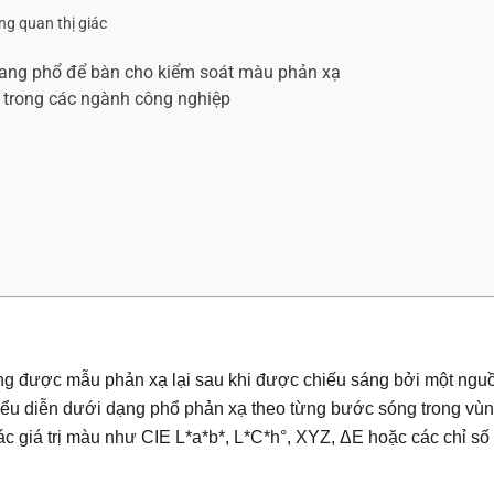
ơng quan thị giác
ang phổ để bàn cho kiểm soát màu phản xạ
trong các ngành công nghiệp
n
g được mẫu phản xạ lại sau khi được chiếu sáng bởi một ngu
iểu diễn dưới dạng phổ phản xạ theo từng bước sóng trong vù
c giá trị màu như CIE L*a*b*, L*C*h°, XYZ, ΔE hoặc các chỉ số