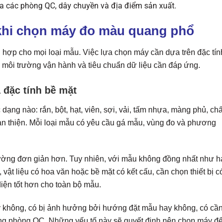
a các phòng QC, dây chuyền và địa điểm sản xuất.
 khi chọn máy đo màu quang phổ
 hợp cho mọi loại mẫu. Việc lựa chọn máy cần dựa trên đặc tín
, môi trường vận hành và tiêu chuẩn dữ liệu cần đáp ứng.
 đặc tính bề mặt
dạng nào: rắn, bột, hạt, viên, sợi, vải, tấm nhựa, màng phủ, chấ
n thiện. Mỗi loại mẫu có yêu cầu gá mẫu, vùng đo và phương
ường đơn giản hơn. Tuy nhiên, với mẫu không đồng nhất như hạ
 vật liệu có hoa văn hoặc bề mặt có kết cấu, cần chọn thiết bị c
iện tốt hơn cho toàn bộ mẫu.
y không, có bị ảnh hưởng bởi hướng đặt mẫu hay không, có cầ
trong phòng QC. Những yếu tố này sẽ quyết định nên chọn máy đ