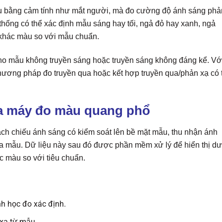
màu bằng cảm tính như mắt người, mà đo cường độ ánh sáng phả
 thống có thể xác định mẫu sáng hay tối, ngả đỏ hay xanh, ngả
khác màu so với mẫu chuẩn.
o mẫu không truyền sáng hoặc truyền sáng không đáng kể. Vớ
phương pháp đo truyền qua hoặc kết hợp truyền qua/phản xạ có 
ủa máy đo màu quang phổ
h chiếu ánh sáng có kiểm soát lên bề mặt mẫu, thu nhận ánh
a mẫu. Dữ liệu này sau đó được phần mềm xử lý để hiển thị d
c màu so với tiêu chuẩn.
h học đo xác định.
xạ từ mẫu.