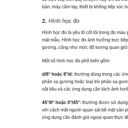
bàn, máy cầm tay, thiết bị không tiếp xúc h
2.
Hình học đo
Hình học đo là yếu tố cốt lõi trong đo màu 
mặt mẫu. Hình học đo ảnh hưởng trực tiếp 
gương, cũng như mức độ tương quan giữa 
Một số hình học đo phổ biến gồm:
d/8° hoặc 8°/d:
thường dùng trong các ứng
phản xạ gương hoặc loại trừ phản xạ gươ
vật liệu và các ứng dụng cần tách ảnh hư
45°/0° hoặc 0°/45°:
thường được sử dụng t
với cách mắt người quan sát bề mặt sản p
ứng dụng cần đánh giá ngoại quan thực t